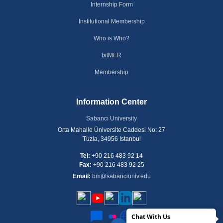
Internship Form
Institutional Membership
Who is Who?
bilMER
Membership
Information Center
Sabancı University
Orta Mahalle Üniversite Caddesi No: 27
Tuzla, 34956 Istanbul
Tel:
+90 216 483 92 14
Fax:
+90 216 483 92 25
Email:
bm@sabanciuniv.edu
Chat With Us