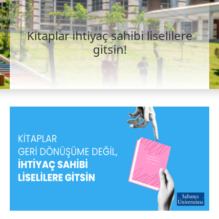
Kitaplar ihtiyaç sahibi liselilere
gitsin!