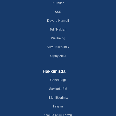
Kurallar
SSS
Duyuru Hizmeti
Telif Hakları
Wellbeing
Sürdürülebilirlik
Yapay Zeka
Hakkımızda
Genel Bilgi
Sayılarla BM
Etkinliklerimiz
İletişim
Staj Başvuru Formu