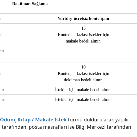
Doküman Sağlama
ı
Yurtdışı ücretsiz kontenjanı
15
in
Kontenjan fazlası istekler için
makale bedeli alınır.
nır.
10
in
Kontenjan fazlası istekler için
doküman bedeli alınır.
nır.
İstekler için makale bedeli alınır.
nır.
İstekler için makale bedeli alınır.
Ödünç Kitap / Makale İstek
formu doldurularak yapılır.
ıcı tarafından, posta masrafları ise Bilgi Merkezi tarafından