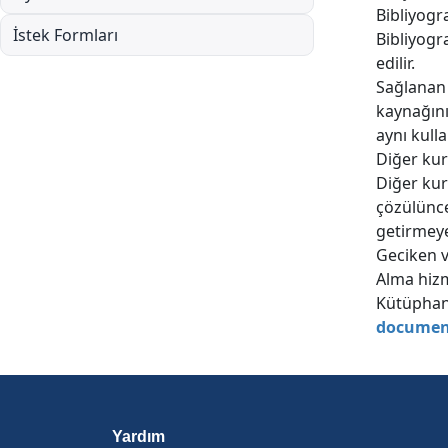
Bibliyogra
İstek Formları
Bibliyogr
edilir.
Sağlanan b
kaynağının
aynı kulla
Diğer kur
Diğer kur
çözülünce
getirmeye
Geciken v
Alma hizm
Kütüphane
documen
Yardım