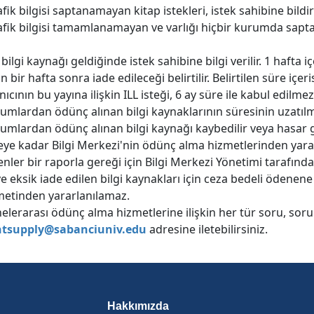
fik bilgisi saptanamayan kitap istekleri, istek sahibine bildirili
afik bilgisi tamamlanamayan ve varlığı hiçbir kurumda saptana
ilgi kaynağı geldiğinde istek sahibine bilgi verilir. 1 hafta i
 bir hafta sonra iade edileceği belirtilir. Belirtilen süre içer
nıcının bu yayına ilişkin ILL isteği, 6 ay süre ile kabul edilmez
umlardan ödünç alınan bilgi kaynaklarının süresinin uzatılm
umlardan ödünç alınan bilgi kaynağı kaybedilir veya hasar 
ye kadar Bilgi Merkezi'nin ödünç alma hizmetlerinden yar
nler bir raporla gereği için Bilgi Merkezi Yönetimi tarafından
e eksik iade edilen bilgi kaynakları için ceza bedeli öde
etinden yararlanılamaz.
lerarası ödünç alma hizmetlerine ilişkin her tür soru, sorun
tsupply@sabanciuniv.edu
adresine iletebilirsiniz.
Hakkımızda